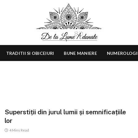
TRADITII SI OBICEIURI
BUNE MANIERE
NUMEROLOGI
Superstiții din jurul lumii și semnificațiile
lor
4 Mins Read