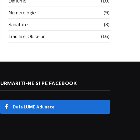
Din lume
(10)
Numerologie
(9)
Sanatate
(3)
Traditii si Obiceiuri
(16)
URMARITI-NE SI PE FACEBOOK
De la LUME Adunate