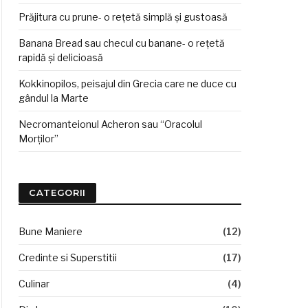
Prăjitura cu prune- o rețetă simplă și gustoasă
Banana Bread sau checul cu banane- o rețetă
rapidă și delicioasă
Kokkinopilos, peisajul din Grecia care ne duce cu
gândul la Marte
Necromanteionul Acheron sau “Oracolul
Morților”
CATEGORII
Bune Maniere
(12)
Credinte si Superstitii
(17)
Culinar
(4)