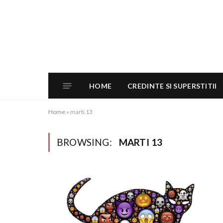
HOME
CREDINTE SI SUPERSTITII
Home
»
marti 13
BROWSING:
MARTI 13