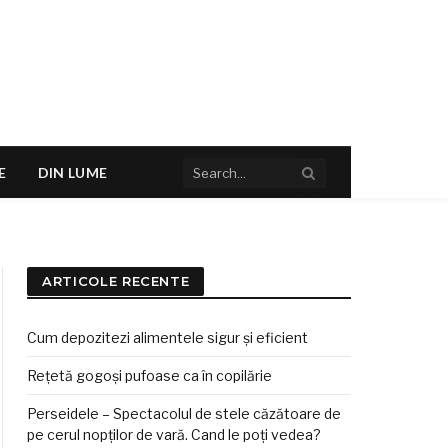
E
DIN LUME
ARTICOLE RECENTE
Cum depozitezi alimentele sigur și eficient
Rețetă gogoși pufoase ca în copilărie
Perseidele – Spectacolul de stele căzătoare de
pe cerul nopților de vară. Cand le poți vedea?