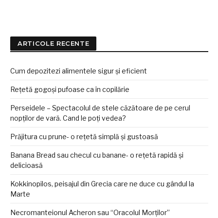
ARTICOLE RECENTE
Cum depozitezi alimentele sigur și eficient
Rețetă gogoși pufoase ca în copilărie
Perseidele – Spectacolul de stele căzătoare de pe cerul
nopților de vară. Cand le poți vedea?
Prăjitura cu prune- o rețetă simplă și gustoasă
Banana Bread sau checul cu banane- o rețetă rapidă și
delicioasă
Kokkinopilos, peisajul din Grecia care ne duce cu gândul la
Marte
Necromanteionul Acheron sau “Oracolul Morților”