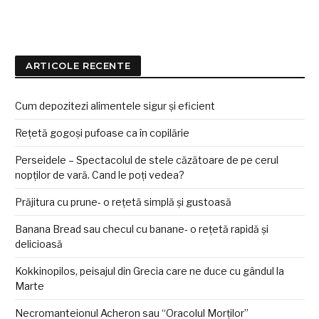
ARTICOLE RECENTE
Cum depozitezi alimentele sigur și eficient
Rețetă gogoși pufoase ca în copilărie
Perseidele – Spectacolul de stele căzătoare de pe cerul
nopților de vară. Cand le poți vedea?
Prăjitura cu prune- o rețetă simplă și gustoasă
Banana Bread sau checul cu banane- o rețetă rapidă și
delicioasă
Kokkinopilos, peisajul din Grecia care ne duce cu gândul la
Marte
Necromanteionul Acheron sau “Oracolul Morților”