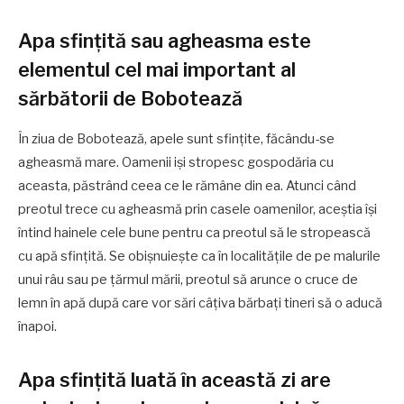
Apa sfințită sau agheasma este
elementul cel mai important al
sărbătorii de Bobotează
În ziua de Bobotează, apele sunt sfințite, făcându-se
agheasmă mare. Oamenii iși stropesc gospodăria cu
aceasta, păstrând ceea ce le rămâne din ea. Atunci când
preotul trece cu agheasmă prin casele oamenilor, aceștia își
întind hainele cele bune pentru ca preotul să le stropească
cu apă sfințită. Se obișnuiește ca în localitățile de pe malurile
unui râu sau pe țărmul mării, preotul să arunce o cruce de
lemn în apă după care vor sări câțiva bărbați tineri să o aducă
înapoi.
Apa sfințită luată în această zi are