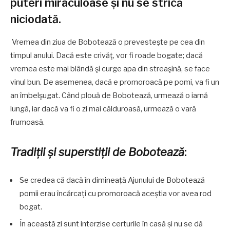
puteri miraculoase și nu se strică
niciodată.
Vremea din ziua de Bobotează o prevesteşte pe cea din
timpul anului. Dacă este crivăţ, vor fi roade bogate; dacă
vremea este mai blândă şi curge apa din streaşină, se face
vinul bun. De asemenea, dacă e promoroacă pe pomi, va fi un
an îmbelşugat. Când plouă de Bobotează, urmează o iarnă
lungă, iar dacă va fi o zi mai călduroasă, urmează o vară
frumoasă.
Tradiții și superstiții de Bobotează
:
Se credea că dacă în dimineață Ajunului de Bobotează
pomii erau încărcați cu promoroacă aceștia vor avea rod
bogat.
În această zi sunt interzise certurile în casă și nu se dă