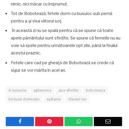
nimic, nici măcar cu împrumut.
Tot de Bobotează, fetele dorm cu busuioc sub pernă
pentru a-şi visa viitorul soţ.
În această zi nu se spală pentru că se spune că toate
apele pământului sunt sfințite. Se spune că femeile nu au
voie să spele pentru următoarele opt zile, până la finalul
acestui praznic.
Fetele care cad pe gheaţă de Bobotează se crede că
sigur se vor mărita în acel an.
6 ianuarie
agheasma
apa sfintita
boboteaza
botezul domnului
epifania
sfantul ion
Facebook
Pinterest
WhatsApp
Email