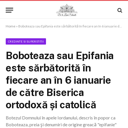
Home
»
Boboteaza sau Epifania este sărbătorită în fiecare an în 6 ianuarie de către Biserica ortodoxă și catolică
CREDINTE SI SUPERSTITII
Boboteaza sau Epifania
este sărbătorită în
fiecare an în 6 ianuarie
de către Biserica
ortodoxă și catolică
Botezul Domnului în apele Iordanului, descris în popor ca
Boboteaza, preia şi denumiri de origine greacă "epifanie"