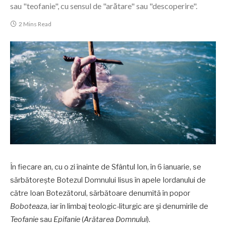
sau "teofanie", cu sensul de "arătare" sau "descoperire".
2 Mins Read
În fiecare an, cu o zi înainte de Sfântul Ion, în 6 ianuarie, se
sărbătorește Botezul Domnului Iisus în apele Iordanului de
către Ioan Botezătorul, sărbătoare denumită în popor
Boboteaza
, iar în limbaj teologic-liturgic are şi denumirile de
Teofanie
sau
Epifanie
(
Arătarea Domnului
).