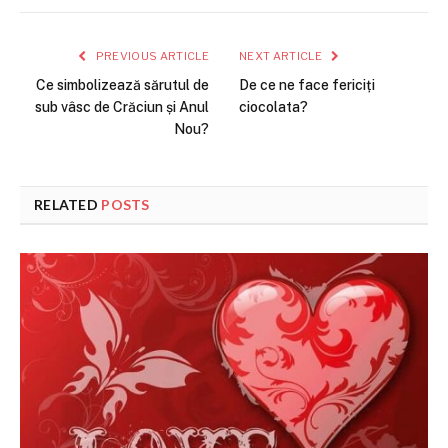
PREVIOUS ARTICLE
NEXT ARTICLE
Ce simbolizează sărutul de
De ce ne face fericiți
sub vâsc de Crăciun și Anul
ciocolata?
Nou?
RELATED
POSTS