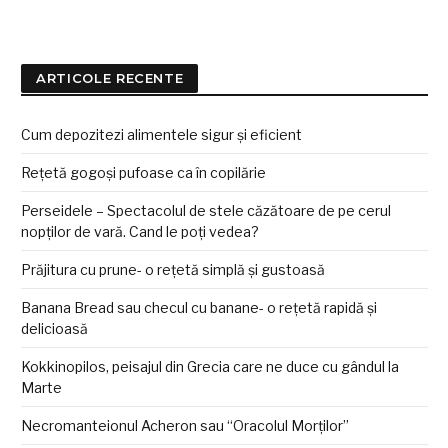
ARTICOLE RECENTE
Cum depozitezi alimentele sigur și eficient
Rețetă gogoși pufoase ca în copilărie
Perseidele – Spectacolul de stele căzătoare de pe cerul
nopților de vară. Cand le poți vedea?
Prăjitura cu prune- o rețetă simplă și gustoasă
Banana Bread sau checul cu banane- o rețetă rapidă și
delicioasă
Kokkinopilos, peisajul din Grecia care ne duce cu gândul la
Marte
Necromanteionul Acheron sau “Oracolul Morților”