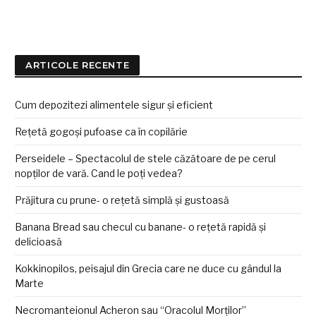
ARTICOLE RECENTE
Cum depozitezi alimentele sigur și eficient
Rețetă gogoși pufoase ca în copilărie
Perseidele – Spectacolul de stele căzătoare de pe cerul
nopților de vară. Cand le poți vedea?
Prăjitura cu prune- o rețetă simplă și gustoasă
Banana Bread sau checul cu banane- o rețetă rapidă și
delicioasă
Kokkinopilos, peisajul din Grecia care ne duce cu gândul la
Marte
Necromanteionul Acheron sau “Oracolul Morților”