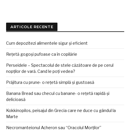
ARTICOLE RECENTE
Cum depozitezi alimentele sigur și eficient
Rețetă gogoși pufoase ca în copilărie
Perseidele – Spectacolul de stele căzătoare de pe cerul
nopților de vară. Cand le poți vedea?
Prăjitura cu prune- o rețetă simplă și gustoasă
Banana Bread sau checul cu banane- o rețetă rapidă și
delicioasă
Kokkinopilos, peisajul din Grecia care ne duce cu gândul la
Marte
Necromanteionul Acheron sau “Oracolul Morților”