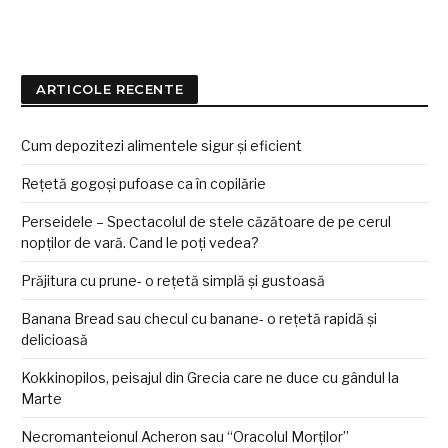
ARTICOLE RECENTE
Cum depozitezi alimentele sigur și eficient
Rețetă gogoși pufoase ca în copilărie
Perseidele – Spectacolul de stele căzătoare de pe cerul
nopților de vară. Cand le poți vedea?
Prăjitura cu prune- o rețetă simplă și gustoasă
Banana Bread sau checul cu banane- o rețetă rapidă și
delicioasă
Kokkinopilos, peisajul din Grecia care ne duce cu gândul la
Marte
Necromanteionul Acheron sau “Oracolul Morților”