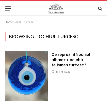
Home
»
ochiul turcesc
BROWSING:
OCHIUL TURCESC
Ce reprezintă ochiul
albastru, celebrul
talisman turcesc?
4 Mins Read