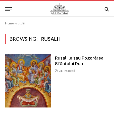
Home
»
rusalii
BROWSING:
RUSALII
Rusaliile sau Pogorârea
Sfântului Duh
3 Mins Read