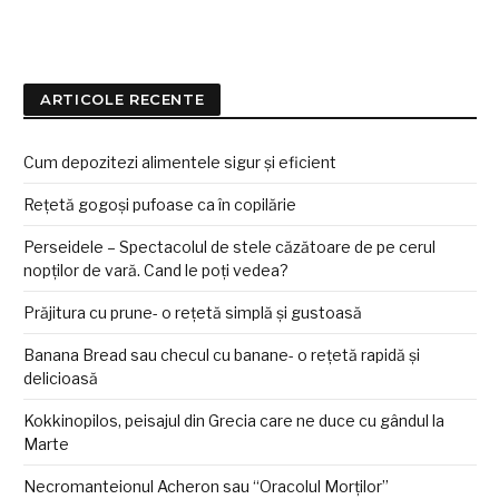
ARTICOLE RECENTE
Cum depozitezi alimentele sigur și eficient
Rețetă gogoși pufoase ca în copilărie
Perseidele – Spectacolul de stele căzătoare de pe cerul
nopților de vară. Cand le poți vedea?
Prăjitura cu prune- o rețetă simplă și gustoasă
Banana Bread sau checul cu banane- o rețetă rapidă și
delicioasă
Kokkinopilos, peisajul din Grecia care ne duce cu gândul la
Marte
Necromanteionul Acheron sau “Oracolul Morților”