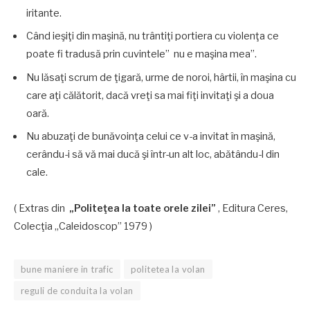
iritante.
Când ieşiţi din maşină, nu trântiţi portiera cu violenţa ce
poate fi tradusă prin cuvintele” nu e maşina mea”.
Nu lăsaţi scrum de ţigară, urme de noroi, hârtii, în maşina cu
care aţi călătorit, dacă vreţi sa mai fiţi invitaţi şi a doua
oară.
Nu abuzaţi de bunăvoinţa celui ce v-a invitat în maşină,
cerându-i să vă mai ducă şi într-un alt loc, abătându-l din
cale.
( Extras din
„Politeţea la toate orele zilei”
, Editura Ceres,
Colecţia „Caleidoscop” 1979 )
bune maniere in trafic
politetea la volan
reguli de conduita la volan