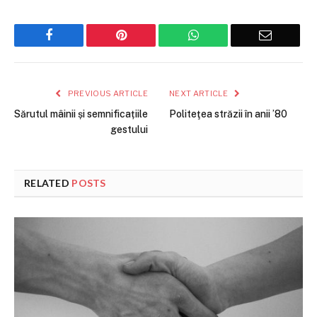
Facebook
Pinterest
WhatsApp
Email
PREVIOUS ARTICLE
NEXT ARTICLE
Sărutul mâinii și semnificațiile
Politeţea străzii în anii ’80
gestului
RELATED
POSTS