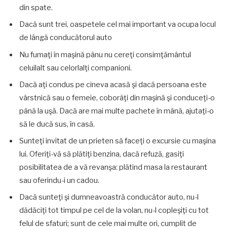
din spate.
Dacă sunt trei, oaspetele cel mai important va ocupa locul
de lângă conducătorul auto
Nu fumaţi în maşină pânu nu cereţi consimţământul
celuilalt sau celorlalţi companioni.
Dacă aţi condus pe cineva acasă şi dacă persoana este
vârstnică sau o femeie, coborâţi din maşină şi conduceţi-o
până la uşă. Dacă are mai multe pachete în mână, ajutaţi-o
să le ducă sus, în casă.
Sunteţi invitat de un prieten să faceţi o excursie cu maşina
lui. Oferiţi-vă să plătiţi benzina, dacă refuză, gasiţi
posibilitatea de a vă revanşa: plătind masa la restaurant
sau oferindu-i un cadou.
Dacă sunteţi şi dumneavoastră conducător auto, nu-l
dădăciţi tot timpul pe cel de la volan, nu-l copleşiţi cu tot
felul de sfaturi; sunt de cele mai multe ori, cumplit de