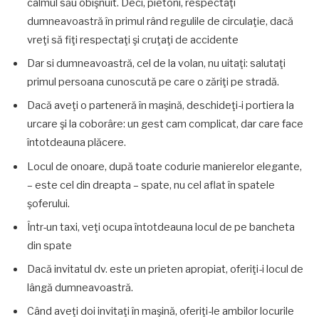
calmul său obişnuit. Deci, pietoni, respectaţi
dumneavoastră în primul rând regulile de circulaţie, dacă
vreţi să fiţi respectaţi şi cruţaţi de accidente
Dar si dumneavoastră, cel de la volan, nu uitaţi: salutaţi
primul persoana cunoscută pe care o zăriţi pe stradă.
Dacă aveţi o parteneră în maşină, deschideţi-i portiera la
urcare şi la coborâre: un gest cam complicat, dar care face
întotdeauna plăcere.
Locul de onoare, după toate codurie manierelor elegante,
– este cel din dreapta – spate, nu cel aflat în spatele
şoferului.
Într-un taxi, veţi ocupa întotdeauna locul de pe bancheta
din spate
Dacă invitatul dv. este un prieten apropiat, oferiţi-i locul de
lângă dumneavoastră.
Când aveţi doi invitaţi în maşină, oferiţi-le ambilor locurile